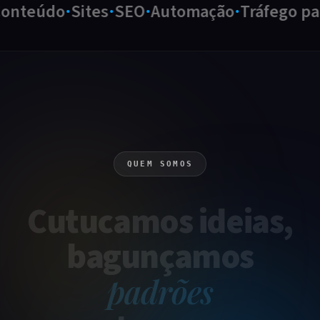
nteúdo
Sites
SEO
Automação
Tráfego pago
QUEM SOMOS
Cutucamos
ideias
,
bagunçamos
padrões