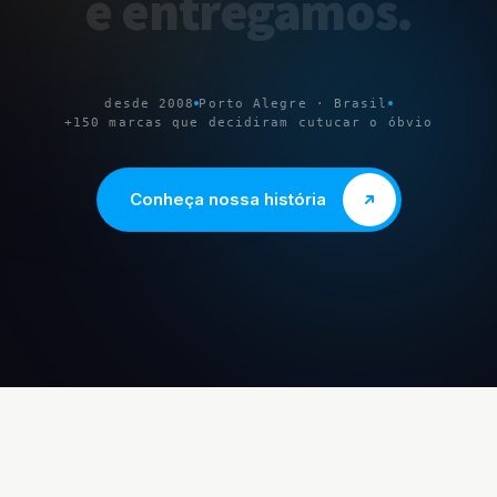
e
entregamos
.
desde 2008
Porto Alegre · Brasil
+150 marcas que decidiram cutucar o óbvio
Conheça nossa história