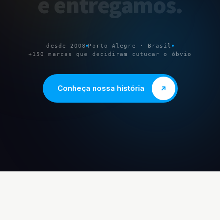
e
entregamos
.
desde 2008
Porto Alegre · Brasil
+150 marcas que decidiram cutucar o óbvio
Conheça nossa história