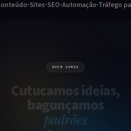
nteúdo
Sites
SEO
Automação
Tráfego pag
QUEM SOMOS
Cutucamos
ideias
,
bagunçamos
padrões