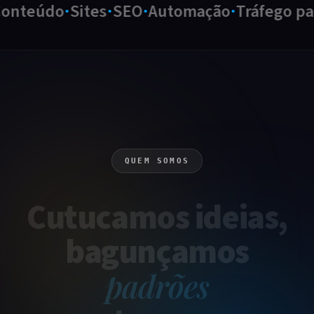
nteúdo
Sites
SEO
Automação
Tráfego pag
QUEM SOMOS
Cutucamos
ideias
,
bagunçamos
padrões