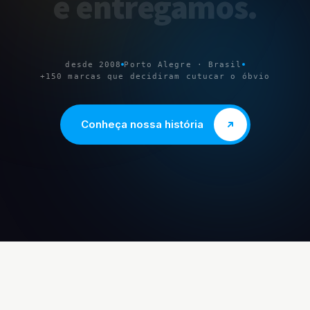
e
entregamos
.
desde 2008
Porto Alegre · Brasil
+150 marcas que decidiram cutucar o óbvio
Conheça nossa história