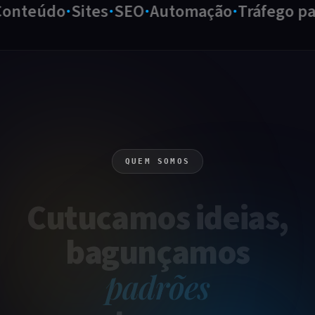
nteúdo
Sites
SEO
Automação
Tráfego pag
QUEM SOMOS
Cutucamos
ideias
,
bagunçamos
padrões