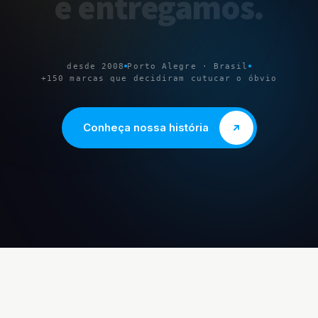
e
entregamos
.
desde 2008
Porto Alegre · Brasil
+150 marcas que decidiram cutucar o óbvio
Conheça nossa história