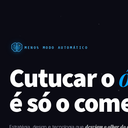
MENOS MODO AUTOMÁTICO
Cutucar o
é só o com
desviam o olhar do
Estratégia, design e tecnologia que