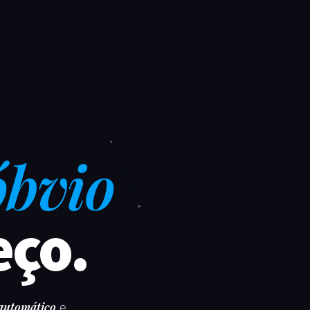
óbvio
eço.
 automático
e