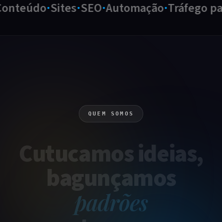
nteúdo
Sites
SEO
Automação
Tráfego pag
QUEM SOMOS
Cutucamos
ideias
,
bagunçamos
padrões