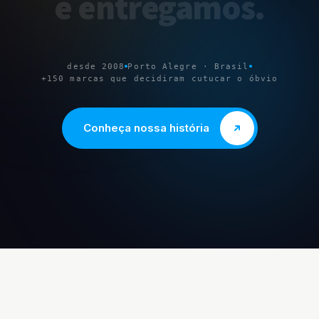
e
entregamos
.
desde 2008
Porto Alegre · Brasil
+150 marcas que decidiram cutucar o óbvio
Conheça nossa história