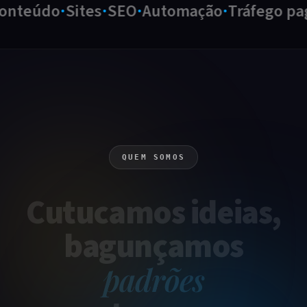
teúdo
Sites
SEO
Automação
Tráfego pago
QUEM SOMOS
Cutucamos
ideias
,
bagunçamos
padrões