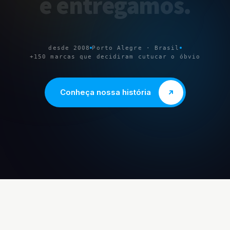
e
entregamos
.
desde 2008
Porto Alegre · Brasil
+150 marcas que decidiram cutucar o óbvio
Conheça nossa história