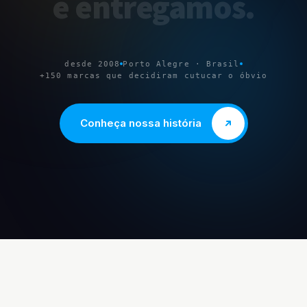
e
entregamos
.
desde 2008
Porto Alegre · Brasil
+150 marcas que decidiram cutucar o óbvio
Conheça nossa história