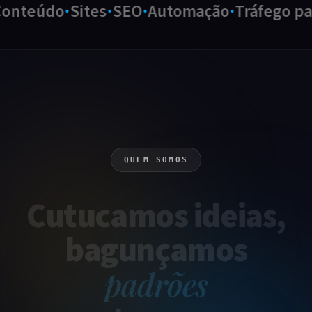
nteúdo
Sites
SEO
Automação
Tráfego pag
QUEM SOMOS
Cutucamos
ideias
,
bagunçamos
padrões